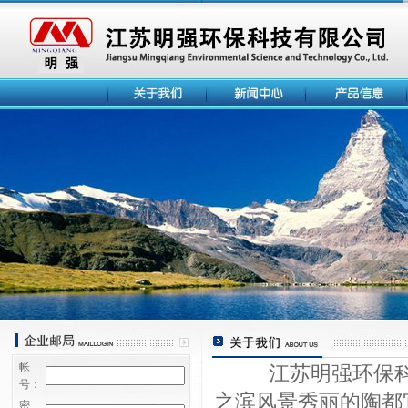
帐
江苏明强环保科
号：
之滨风景秀丽的陶都
密