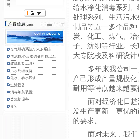
码：
给水净化消毒系列、
处理系列、生活污水
制品等五十多个品种
炭、化工、煤气、冶
子、纺织等行业。长
废气脱硫系统/SNCR系统
大专院校及科研设计
超滤技术/反渗透处理技/EDI
玻璃钢制品系列
多年来我公司一贯
污水处理设备
产己形成产量规模化
化水、软水设备
过滤设备
耐用等特点越来越赢
消毒加药装置
焚烧炉设备
面对经济化日趋激
其它
发生产更新、更优的
的要求。
面对未来，我们充