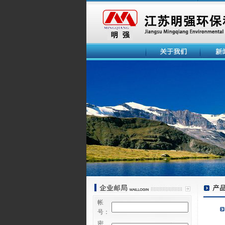
帐
号：
密