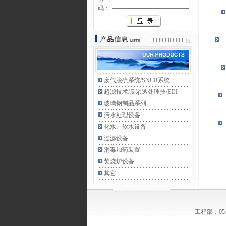
码：
废气脱硫系统/SNCR系统
超滤技术/反渗透处理技/EDI
玻璃钢制品系列
污水处理设备
化水、软水设备
过滤设备
消毒加药装置
焚烧炉设备
其它
工程部：051