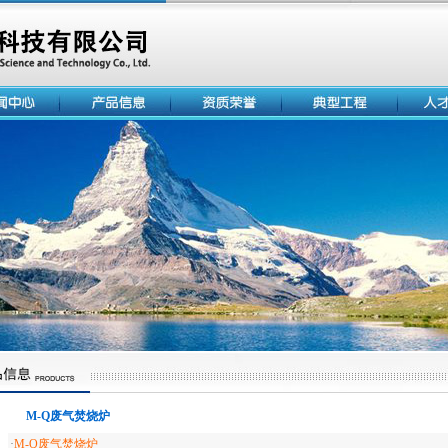
M-Q废气焚烧炉
·
M-Q废气焚烧炉