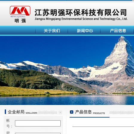
帐
号：
密