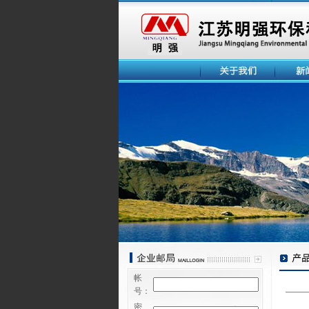
帐
号：
密