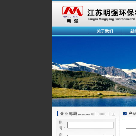
帐
号：
密