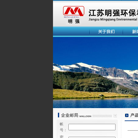
帐
号：
密